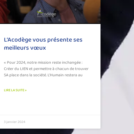
L’Acodège vous présente ses
meilleurs vœux
« Pour 2024, notre mission reste inchangée :
Créer du LIEN et permettre à chacun de trouver
SA place dans la société. L’Humain restera au
LIRE LA SUITE »
3 janvier 2024