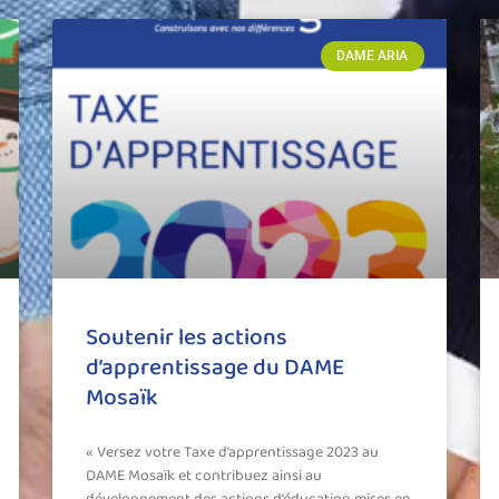
DAME ARIA
Soutenir les actions
d’apprentissage du DAME
Mosaïk
« Versez votre Taxe d’apprentissage 2023 au
DAME Mosaïk et contribuez ainsi au