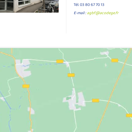
Tél. 03 80 67 70 13
E-mail :
agbf@acodege.fr