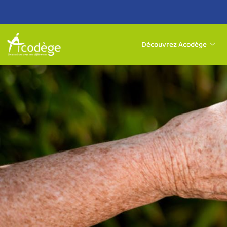
Aller
au
Découvrez Acodège
contenu