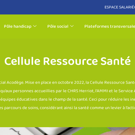
ESPACE SALARIÉ
Pôle handicap
Pôle social
Plateformes transversal
Cellule Ressource Santé
cial Acodège. Mise en place en octobre 2022, la Cellule Ressource Santé
 qu’aux personnes accueillies par le CHRS Herriot, l’AMMI et le Serv
quipes éducatives dans le champ de la santé. Ceci pour réduire les inég
s parcours de soins, considérant ainsi la santé comme un levier à l’act