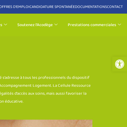
OFFRES D'EMPLOI
CANDIDATURE SPONTANÉE
DOCUMENTATIONS
CONTACT
es
Soutenez l’Acodège
Prestations commerciales
Ouvrir la 
 s’adresse à tous les professionnels du dispositif
ice Accompagnement Logement. La Cellule Ressource
alités d’accès aux soins, mais aussi favoriser la
ion éducative.