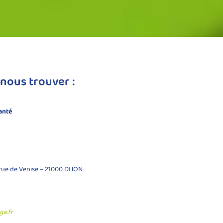
nous trouver :
anté
rue de Venise – 21000 DIJON
ge.fr