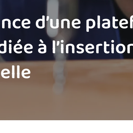
sance d’une plat
iée à l’insertio
elle