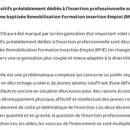
sitifs préalablement dédiés à l’insertion professionnelle 
rme baptisée Remobilisation Formation Insertion Emploi (RF
9 aura été marqué par la réorganisation d’un important volet d
ifs préalablement dédiés à l’insertion professionnelle sont dés
ée Remobilisation Formation Insertion Emploi (RFIE). Un change
ers une organisation plus souple et mieux adaptée à la diversit
lle est une problématique complexe qui concerne un public import
 en décrochage scolaire, de jeunes adultes souffrant d’une défic
d’autres encore en situation d’exclusion pour des raisons écono
au développement physique, affectif et intellectuel des jeunes re
galement de cette problématique de l’insertion. Les deux décenn
 en quantité et en gravité, la question de l’insertion professionn
 diverses, les aides, les sources de financement se sont multipli