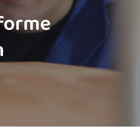
eforme
n