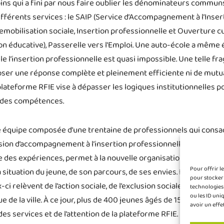
ins qui a fini par nous faire oublier les dénominateurs commun
fférents services : le SAIP (Service d’Accompagnement à l’Inser
Remobilisation sociale, Insertion professionnelle et Ouverture cul
ion éducative), Passerelle vers l’Emploi. Une auto-école a même 
le l’insertion professionnelle est quasi impossible. Une telle fr
ser une réponse complète et pleinement efficiente ni de mutua
plateforme RFIE vise à dépasser les logiques institutionnelles 
 des compétences.
e équipe composée d’une trentaine de professionnels qui consa
ssion d’accompagnement à l’insertion professionnelle. La mise
 des expériences, permet à la nouvelle organisation de mieux d
Pour offrir l
a situation du jeune, de son parcours, de ses envies. L’éventail 
pour stocker 
ci relèvent de l’action sociale, de l’exclusion sociale, du handic
technologies
ou les ID uni
ue de la ville. À ce jour, plus de 400 jeunes âgés de 15 à 29 ans, r
avoir un effe
es services et de l’attention de la plateforme RFIE.