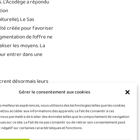
s. L’Acodège a répondu
tion
turelle), Le Sas
été créée pour favoriser
agmentation de l’offre ne
liser les moyens. La
pour entrer dans une
crent désormais leurs
 en commun des
Gérer le consentement aux cookies
éployer le panel de ces
es meilleures expériences, nous utilisons des technologies telles que les cookies
des publics concernés
et/ou accéder aux informations des appareils. Le fait de consentir à ces
ap ou des quartiers
 nous permettra de traiter des données telles que le comportement de navigation
ques sur ce site. Le fait de ne pas consentir ou de retirer son consentement peut
ésidant sur Dijon
t négatif sur certaines caractéristiques et fonctions.