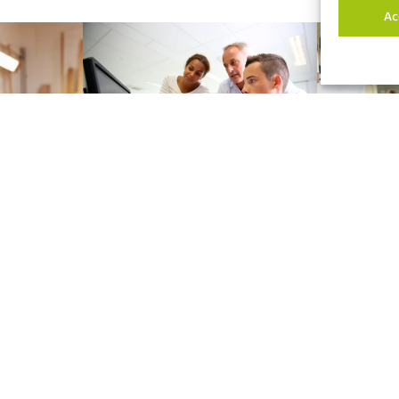
Ac
RFIE : naissance d’une plateforme
Acodège dédiée à l’insertion
professionnelle