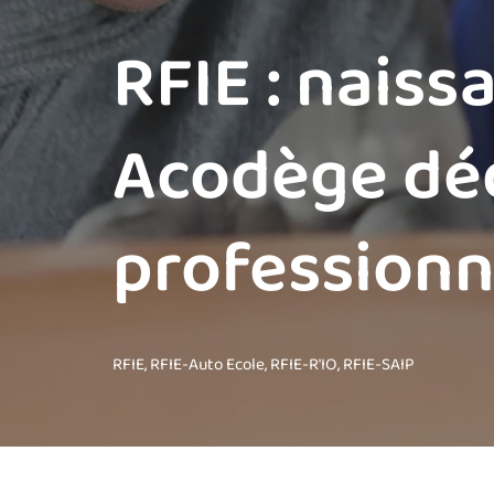
RFIE : nais
Acodège déd
professionn
RFIE
,
RFIE-Auto Ecole
,
RFIE-R'IO
,
RFIE-SAIP