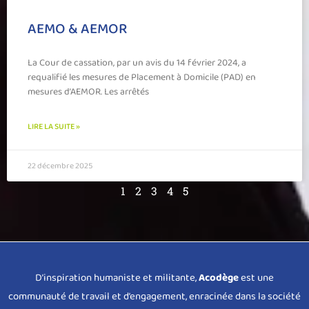
AEMO & AEMOR
La Cour de cassation, par un avis du 14 février 2024, a
requalifié les mesures de Placement à Domicile (PAD) en
mesures d’AEMOR. Les arrêtés
LIRE LA SUITE »
22 décembre 2025
1
2
3
4
5
D’inspiration humaniste et militante,
Acodège
est une
communauté de travail et d’engagement, enracinée dans la société