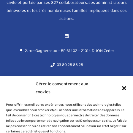
civile et portée par ses 827 collaborateurs, ses administrateurs
bénévoles et les très nombreuses familles impliquées dans ses
actions.
2, rue Gagnereaux – BP 61402 – 21014 DIJON Cedex
03 80 28 88 28
acodege@acodege.fr
Gérer le consentement aux
cookies
Mentions légales
Pour offrir les meilleures expériences, nous utilisons des technologies telles
Règlement général sur la protection des données (RGPD)
que les cookies pour stocker et/ou accéder aux informations des appareils. Le
fait de consentir à ces technologies nous permettra de traiter des données
Politique de cookies (UE)
telles que le comportement de navigation ou les ID uniques sur ce site. Le fait de
ne pas consentir ou de retirer son consentement peut avoir un effet négatif sur
certaines caractéristiques et fonctions.