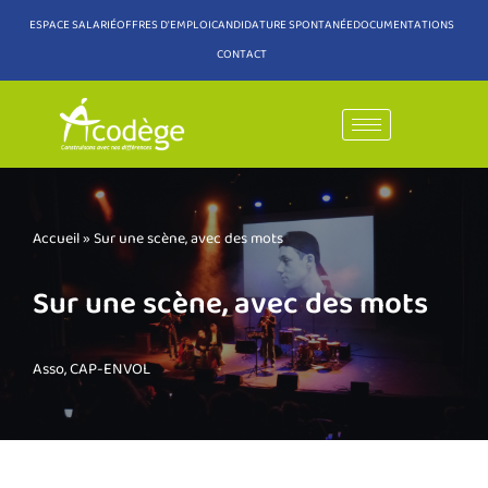
ESPACE SALARIÉ
OFFRES D'EMPLOI
CANDIDATURE SPONTANÉE
DOCUMENTATIONS
CONTACT
Aller
au
contenu
Accueil
»
Sur une scène, avec des mots
Sur une scène, avec des mots
Asso
,
CAP-ENVOL