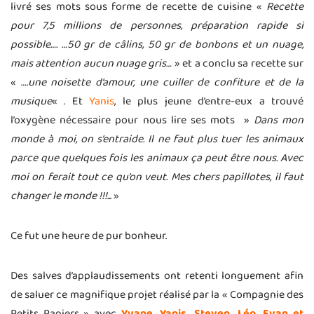
livré ses mots sous forme de recette de cuisine «
Recette
pour 7,5 millions de personnes, préparation rapide si
possible…. …50 gr de câlins, 50 gr de bonbons et un nuage,
mais attention aucun nuage gris…
» et a conclu sa recette sur
« ….
une noisette d’amour, une cuiller de confiture et de la
musique
« . Et
Yanis
, le plus jeune d’entre-eux a trouvé
l’oxygène nécessaire pour nous lire ses mots »
Dans mon
monde à moi, on s’entraide. Il ne faut plus tuer les animaux
parce que quelques fois les animaux ça peut être nous. Avec
moi on ferait tout ce qu’on veut. Mes chers papillotes, il faut
changer le monde !!!..
. »
Ce fut une heure de pur bonheur.
Des salves d’applaudissements ont retenti longuement afin
de saluer ce magnifique projet réalisé par la « Compagnie des
Petits Papiers » avec
Yvane, Yanis, Steven, Léo, Evan et