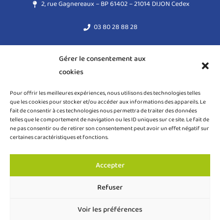
2, rue Gagnereaux – BP 61402 – 21014 DIJON Cedex
03 80 28 88 28
acodege@acodege.fr
Gérer le consentement aux
cookies
Mentions légales
Pour offrir les meilleures expériences, nous utilisons des technologies telles
Règlement général sur la protection des données (RGPD)
que les cookies pour stocker et/ou accéder aux informations des appareils. Le
fait de consentir à ces technologies nous permettra de traiter des données
Politique de cookies (UE)
telles que le comportement de navigation ou les ID uniques sur ce site. Le fait de
ne pas consentir ou de retirer son consentement peut avoir un effet négatif sur
certaines caractéristiques et fonctions.
Accepter
COPYRIGHT ACODEGE © 2024 – TOUS DROITS RÉSERVÉS
Refuser
Création site internet Dijon – Webmaster VBAUDRY
Voir les préférences
Faire un don