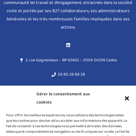
communauté de travail et d’engagement, enracinée dans la société
civile et portée par ses 827 collaborateurs, ses administrateurs
bénévoles et les très nombreuses familles impliquées dans ses
actions.
2, rue Gagnereaux – BP 61402 – 21014 DIJON Cedex
03 80 28 88 28
acodege@acodege.fr
Gérer le consentement aux
cookies
Mentions légales
Pour offrir les meilleures expériences, nous utilisons des technologies telles
Règlement général sur la protection des données (RGPD)
que les cookies pour stocker et/ou accéder aux informations des appareils. Le
fait de consentir à ces technologies nous permettra de traiter des données
Politique de cookies (UE)
telles que le comportement de navigation ou les ID uniques sur ce site. Le fait de