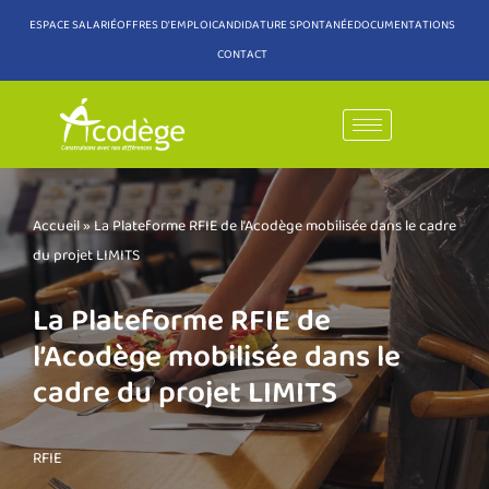
ESPACE SALARIÉ
OFFRES D'EMPLOI
CANDIDATURE SPONTANÉE
DOCUMENTATIONS
CONTACT
Aller
au
contenu
Accueil
»
La Plateforme RFIE de l’Acodège mobilisée dans le cadre
du projet LIMITS
La Plateforme RFIE de
l’Acodège mobilisée dans le
cadre du projet LIMITS
RFIE