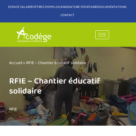
ESPACE SALARIÉ
OFFRES D'EMPLOI
CANDIDATURE SPONTANÉE
DOCUMENTATIONS
CONTACT
Aller
au
contenu
Accueil
»
RFIE – Chantier éducatif solidaire
RFIE – Chantier éducatif
solidaire
RFIE