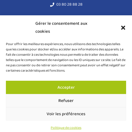
03 80 28 88 28
acodege@acodege.fr
Gérer le consentement aux
cookies
Mentions légales
Pour offrir les meilleures expériences, nous utilisons des technologies telles
Règlement général sur la protection des données (RGPD)
que les cookies pour stocker et/ou accéder aux informations des appareils. Le
fait de consentir à ces technologies nous permettra de traiter des données
Politique de cookies (UE)
telles que le comportement de navigation ou les ID uniques sur ce site. Le fait de
ne pas consentir ou de retirer son consentement peut avoir un effet négatif sur
certaines caractéristiques et fonctions.
Accepter
COPYRIGHT ACODEGE © 2024 – TOUS DROITS RÉSERVÉS
Refuser
Création site internet Dijon – Webmaster VBAUDRY
Voir les préférences
Faire un don
Politique de cookies