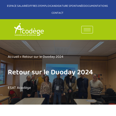
ESPACE SALARIÉ
OFFRES D'EMPLOI
CANDIDATURE SPONTANÉE
DOCUMENTATIONS
CONTACT
Aller
au
contenu
Accueil
»
Retour sur le Duoday 2024
Retour sur le Duoday 2024
ESAT Acodège