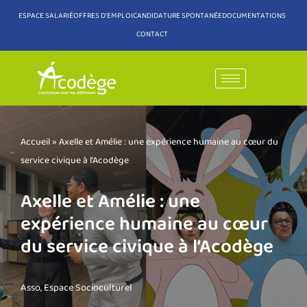
ESPACE SALARIÉ
OFFRES D'EMPLOI
CANDIDATURE SPONTANÉE
DOCUMENTATIONS
CONTACT
Aller
au
contenu
Accueil
»
Axelle et Amélie : une expérience humaine au cœur du
service civique à l’Acodège
Axelle et Amélie : une
expérience humaine au cœur
du service civique à l’Acodège
Asso
,
Espace Socioculturel