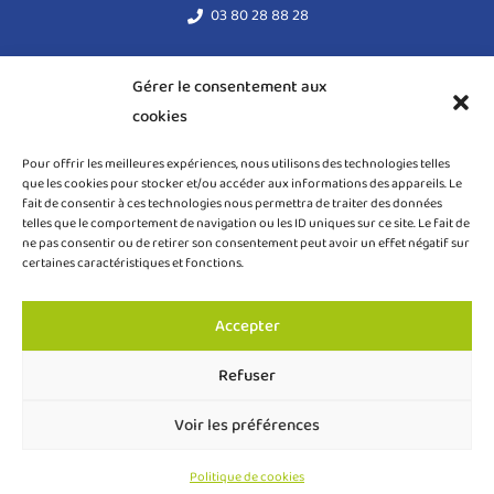
03 80 28 88 28
acodege@acodege.fr
Gérer le consentement aux
cookies
Mentions légales
Pour offrir les meilleures expériences, nous utilisons des technologies telles
Règlement général sur la protection des données (RGPD)
que les cookies pour stocker et/ou accéder aux informations des appareils. Le
fait de consentir à ces technologies nous permettra de traiter des données
Politique de cookies (UE)
telles que le comportement de navigation ou les ID uniques sur ce site. Le fait de
ne pas consentir ou de retirer son consentement peut avoir un effet négatif sur
certaines caractéristiques et fonctions.
Accepter
COPYRIGHT ACODEGE © 2024 – TOUS DROITS RÉSERVÉS
Refuser
Création site internet Dijon – Webmaster VBAUDRY
Voir les préférences
Faire un don
Politique de cookies