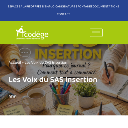
ESPACE SALARIÉ
OFFRES D'EMPLOI
CANDIDATURE SPONTANÉE
DOCUMENTATIONS
CONTACT
Aller
au
contenu
Accueil
»
Les Voix du SAS Insertion
Les Voix du SAS Insertion
RFIE