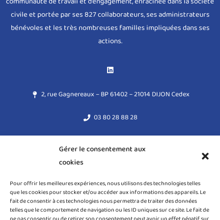
communauté de travail et d’engagement, enracinée dans la société
civile et portée par ses 827 collaborateurs, ses administrateurs
bénévoles et les très nombreuses familles impliquées dans ses
actions.
2, rue Gagnereaux – BP 61402 – 21014 DIJON Cedex
03 80 28 88 28
acodege@acodege.fr
Gérer le consentement aux
cookies
Mentions légales
Pour offrir les meilleures expériences, nous utilisons des technologies telles
Règlement général sur la protection des données (RGPD)
que les cookies pour stocker et/ou accéder aux informations des appareils. Le
fait de consentir à ces technologies nous permettra de traiter des données
Politique de cookies (UE)
telles que le comportement de navigation ou les ID uniques sur ce site. Le fait de
ne pas consentir ou de retirer son consentement peut avoir un effet négatif sur