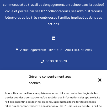
communauté de travail et d’engagement, enracinée dans la société
civile et portée par ses 827 collaborateurs, ses administrateurs
bénévoles et les très nombreuses familles impliquées dans ses
actions.
2, rue Gagnereaux – BP 61402 – 21014 DIJON Cedex
03 80 28 88 28
acodege@acodege.fr
Gérer le consentement aux
cookies
Mentions légales
Pour offrir les meilleures expériences, nous utilisons des technologies telles
Règlement général sur la protection des données (RGPD)
que les cookies pour stocker et/ou accéder aux informations des appareils. Le
fait de consentir à ces technologies nous permettra de traiter des données
Politique de cookies (UE)
telles que le comportement de navigation ou les ID uniques sur ce site. Le fait de