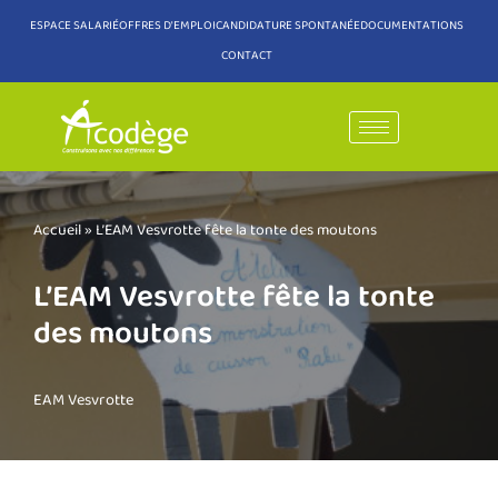
ESPACE SALARIÉ
OFFRES D'EMPLOI
CANDIDATURE SPONTANÉE
DOCUMENTATIONS
CONTACT
Aller
au
contenu
Accueil
»
L’EAM Vesvrotte fête la tonte des moutons
L’EAM Vesvrotte fête la tonte
des moutons
EAM Vesvrotte