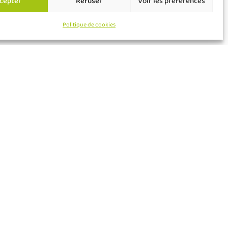
cepter
Refuser
Voir les préférences
Politique de cookies
21014
Mentions légales
Règlement général sur la protection des
données (RGPD)
Politique de cookies (UE)