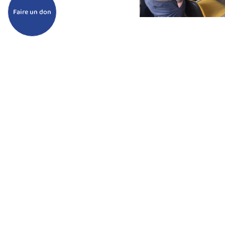
Faire un don
D’inspiration humaniste et militante,
Acodège
est une co
d’engagement, enracinée dans la société civile et portée 
administrateurs bénévoles et les très nombreuses famille