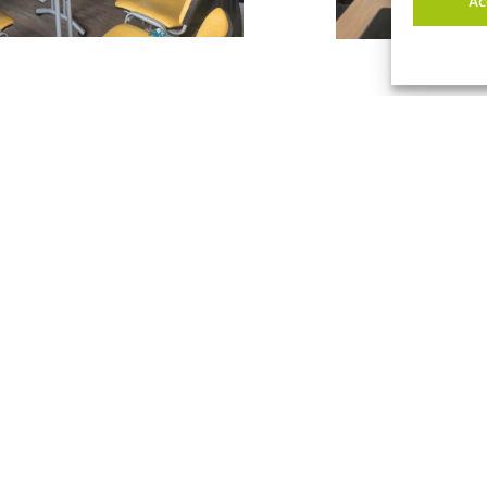
Ac
mmunauté de travail et
2, rue Gagnereaux – BP 61402 – 
par ses 827 collaborateurs, ses
DIJON Cedex
s impliquées dans ses actions.
03 80 28 88 28
acodege@acodege.fr
COPYRIGHT ACODEGE © 2024 – TOUS DROITS RÉSERVÉS