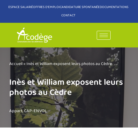
ESPACE SALARIÉ
OFFRES D'EMPLOI
CANDIDATURE SPONTANÉE
DOCUMENTATIONS
CONTACT
Aller
au
contenu
Accueil
»
Inès et William exposent leurs photos au Cèdre
Inès et William exposent leurs
photos au Cèdre
Appart
,
CAP-ENVOL