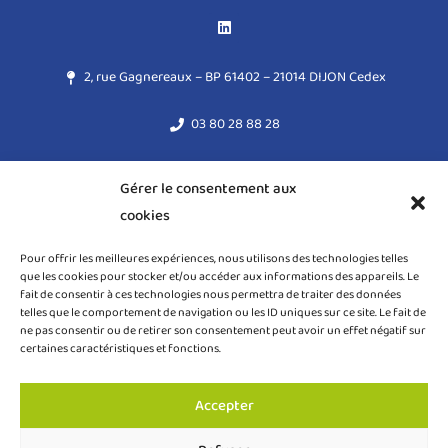
2, rue Gagnereaux – BP 61402 – 21014 DIJON Cedex
03 80 28 88 28
acodege@acodege.fr
Gérer le consentement aux
cookies
Mentions légales
Pour offrir les meilleures expériences, nous utilisons des technologies telles
Règlement général sur la protection des données (RGPD)
que les cookies pour stocker et/ou accéder aux informations des appareils. Le
fait de consentir à ces technologies nous permettra de traiter des données
Politique de cookies (UE)
telles que le comportement de navigation ou les ID uniques sur ce site. Le fait de
ne pas consentir ou de retirer son consentement peut avoir un effet négatif sur
certaines caractéristiques et fonctions.
Accepter
COPYRIGHT ACODEGE © 2024 – TOUS DROITS RÉSERVÉS