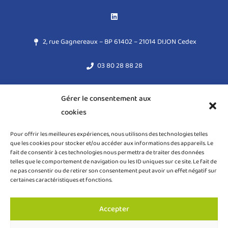
2, rue Gagnereaux – BP 61402 – 21014 DIJON Cedex
03 80 28 88 28
acodege@acodege.fr
Gérer le consentement aux
cookies
Mentions légales
Pour offrir les meilleures expériences, nous utilisons des technologies telles
Règlement général sur la protection des données (RGPD)
que les cookies pour stocker et/ou accéder aux informations des appareils. Le
fait de consentir à ces technologies nous permettra de traiter des données
Politique de cookies (UE)
telles que le comportement de navigation ou les ID uniques sur ce site. Le fait de
ne pas consentir ou de retirer son consentement peut avoir un effet négatif sur
certaines caractéristiques et fonctions.
Accepter
COPYRIGHT ACODEGE © 2024 – TOUS DROITS RÉSERVÉS