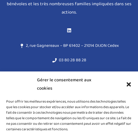
bénévoles et les très nombreuses familles impliquées dans ses
actions.
2, rue Gagnereaux – BP 61402 – 21014 DIJON Cedex
03 80 28 88 28
acodege@acodege.fr
Gérer le consentement aux
cookies
Mentions légales
Pour offrir les meilleures expériences, nous utilisons des technologies telles
Règlement général sur la protection des données (RGPD)
que les cookies pour stocker et/ou accéder aux informations des appareils. Le
fait de consentir à ces technologies nous permettra de traiter des données
Politique de cookies (UE)
telles que le comportement de navigation ou les ID uniques sur ce site. Le fait de
ne pas consentir ou de retirer son consentement peut avoir un effet négatif sur
certaines caractéristiques et fonctions.