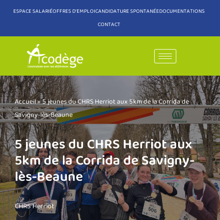
ESPACE SALARIÉ
OFFRES D'EMPLOI
CANDIDATURE SPONTANÉE
DOCUMENTATIONS
CONTACT
Aller
au
contenu
Accueil
»
5 jeunes du CHRS Herriot aux 5km de la Corrida de
Savigny-lès-Beaune
5 jeunes du CHRS Herriot aux
5km de la Corrida de Savigny-
lès-Beaune
CHRS Herriot